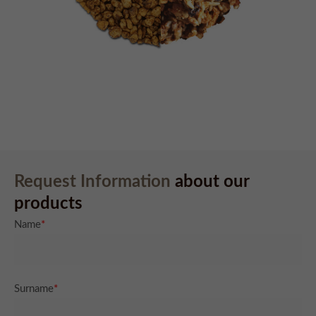
info@yourdomain.com
About us
Lorem ipsum dolor sit amet, consectetuer adipiscing elit.
Aenean commodo ligula eget dolor. Aenean massa. Cum
sociis natoque penatibus et magnis dis parturient montes,
nascetur ridiculus mus. Donec quam felis, ultricies nec.
Request Information
about our
products
Name
*
Surname
*