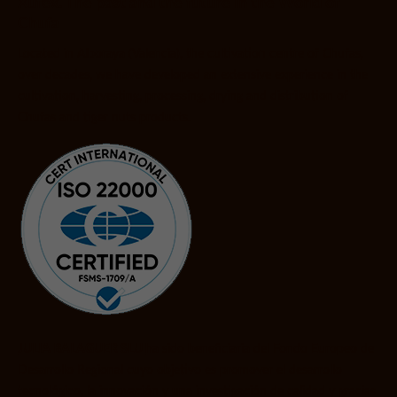
Xufex. The past and the future in the World of
Chufa
Located in Alboraya (Valencia), the cultivation centre of Chufas,
over decades, we have developed an extensive experience in the
cultivation, harvesting, processing, drying and distribution of
Chufas and tiger nuts products.
JULIA BALAGUER SLU
ha sido beneficiaria del Fondo Europeo de
Desarrollo Regional cuyo objetivo es promover el desarrollo
tecnológico, la innovación y una investigación de calidad y gracias