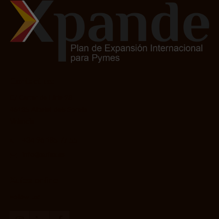
Contact us:
C/ Carrer de Llíria 28
46135 Albalat dels Sorells
Valencia
+34 96 185 77 55
info@xufex.es
Xufex online
Follow us: