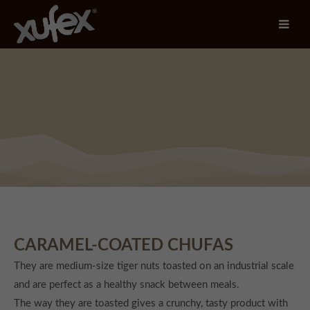
Login
Username
Password
Login
CARAMEL-COATED CHUFAS
Register
|
Lost your password?
They are medium-size tiger nuts toasted on an industrial scale
Support
and are perfect as a healthy snack between meals.
The way they are toasted gives a crunchy, tasty product with