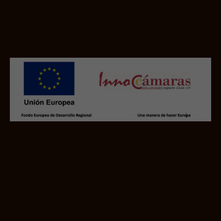
al que ha podido
obtener la CERTIFICACIÓN ISO
22000:1018.
Esta acción ha tenido lugar durante 2020. Para ello
ha contado con el apoyo del programa InnoCámaras de la Cámara
de Valencia.
JULIA BALAGUER SLU
ha sido beneficiaria del Fondo Europeo de
Desarrollo Regional cuyo objetivo es mejorar la competitividad de
las Pymes
y
gracias al cual ha puesto en marcha un Plan de
Marketing Digital Internacional con el objetivo de mejorar su
posicionamiento online en mercados exteriores durante el año
2022. Para ello ha contado con el apoyo del Programa XPANDE
DIGITAL de la Cámara de Comercio de Valencia.