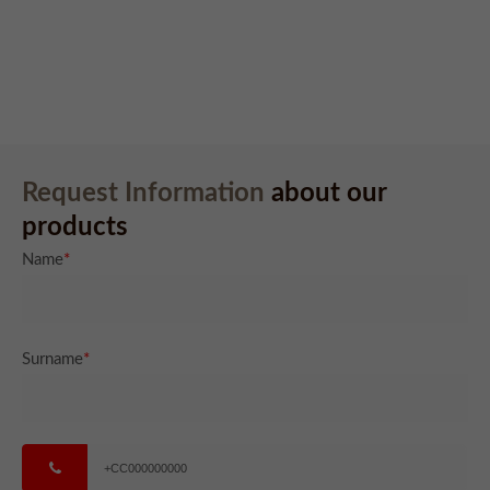
info@yourdomain.com
About us
Lorem ipsum dolor sit amet, consectetuer adipiscing elit.
Aenean commodo ligula eget dolor. Aenean massa. Cum
sociis natoque penatibus et magnis dis parturient montes,
Request Information
about our
nascetur ridiculus mus. Donec quam felis, ultricies nec.
products
Name
*
Surname
*