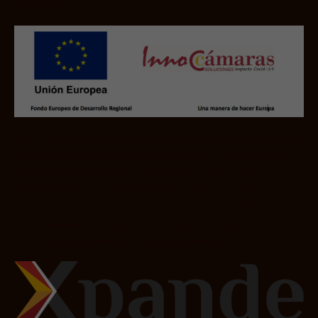
de Valencia.
JULIA BALAGUER SLU
ha sido beneficiaria del Fondo Europeo de
Desarrollo Regional cuyo objetivo es mejorar la competitividad de
las Pymes
y
gracias al cual ha puesto en marcha un Plan de
Marketing Digital Internacional con el objetivo de mejorar su
posicionamiento online en mercados exteriores durante el año
2022. Para ello ha contado con el apoyo del Programa XPANDE
DIGITAL de la Cámara de Comercio de Valencia.