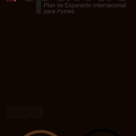
Contact us:
C/ Carrer de Llíria 28
46135 Albalat dels Sorells
Valencia
+34 96 185 77 55
info@xufex.es
Xufex online
Follow us: